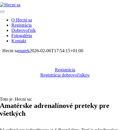
Skip
to
Toggle
content
Navigation
O Hecni sa
Registrácia
Dobrovoľník
Fotogaléria
Kontakt
Hecni sa
marek
2026-02-06T17:54:15+01:00
22. august 2026
Registrácia
Registrácia dobrovoľníkov
Toto je Hecni sa:
Amatérske adrenalínové preteky pre
všetkých