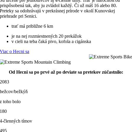
Sú určené pre jednotlivcov aj 4-členné tímy. Trať je náročnosťou
prispôsobená tak, aby ju zvládol každý. Či už máš 16 alebo 80.
Preteky sa odohrávajú v prekrásnej prírode v okolí Kunovskej
priehrade pri Senici.
trať má približne 6 km
je na nej rozmiestnených 20 prekážok
v cieli na teba čaká pivo, kofola a cigánska
Viac o Hecni sa
Od Hecni sa po prvé až po deviate sa pretekov zúčastnilo:
2083
bežcov/bežkýň
z toho bolo
180
4-členných tímov
495