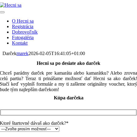
Skip
to
Toggle
content
Navigation
O Hecni sa
Registrácia
Dobrovoľník
Fotogaléria
Kontakt
Darček
marek
2026-02-05T16:41:05+01:00
Hecni sa po desiate ako darček
Chceš parádny darček pre kamaráta alebo kamarátku? Alebo zrovn
celú partiu? Teraz ti prinášame možnosť dať Hecni sa ako darček
Stačí keď vyplníš formulár a my ti zašleme originálny voucher, ktor
bude tým najlepším darčekom!
Kúpa darčeka
Ktoré štartovné dávaš ako darček?*