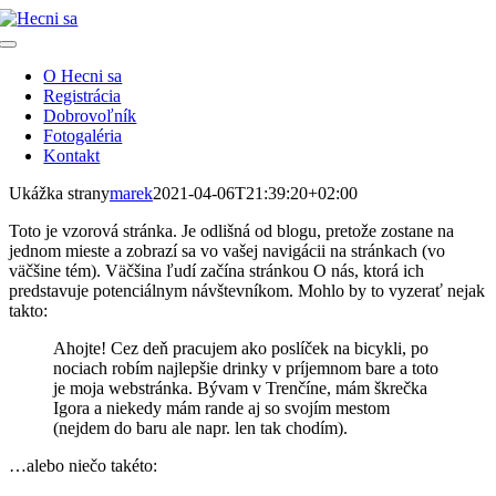
Skip
to
Toggle
content
Navigation
O Hecni sa
Registrácia
Dobrovoľník
Fotogaléria
Kontakt
Ukážka strany
marek
2021-04-06T21:39:20+02:00
Toto je vzorová stránka. Je odlišná od blogu, pretože zostane na
jednom mieste a zobrazí sa vo vašej navigácii na stránkach (vo
väčšine tém). Väčšina ľudí začína stránkou O nás, ktorá ich
predstavuje potenciálnym návštevníkom. Mohlo by to vyzerať nejak
takto:
Ahojte! Cez deň pracujem ako poslíček na bicykli, po
nociach robím najlepšie drinky v príjemnom bare a toto
je moja webstránka. Bývam v Trenčíne, mám škrečka
Igora a niekedy mám rande aj so svojím mestom
(nejdem do baru ale napr. len tak chodím).
…alebo niečo takéto: