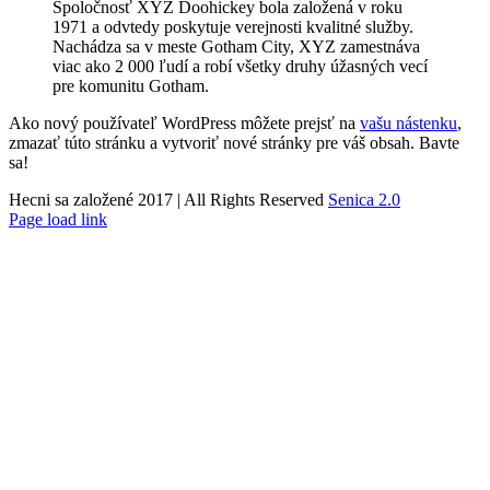
Spoločnosť XYZ Doohickey bola založená v roku
1971 a odvtedy poskytuje verejnosti kvalitné služby.
Nachádza sa v meste Gotham City, XYZ zamestnáva
viac ako 2 000 ľudí a robí všetky druhy úžasných vecí
pre komunitu Gotham.
Ako nový používateľ WordPress môžete prejsť na
vašu nástenku
,
zmazať túto stránku a vytvoriť nové stránky pre váš obsah. Bavte
sa!
Hecni sa založené 2017 | All Rights Reserved
Senica 2.0
Facebook
Instagram
YouTube
Page load link
Go
to
Top